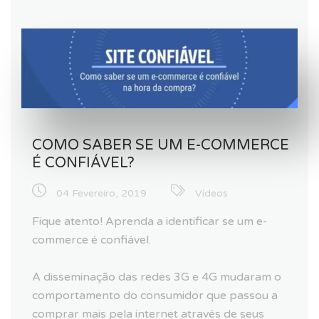
COMO SABER SE UM E-COMMERCE
É CONFIÁVEL?
04 Fevereiro, 2019
Vídeos
Fique atento! Aprenda a identificar se um e-
commerce é confiável.
A disseminação das redes 3G e 4G mudaram o
comportamento do consumidor que passou a
comprar mais pela internet através de seus