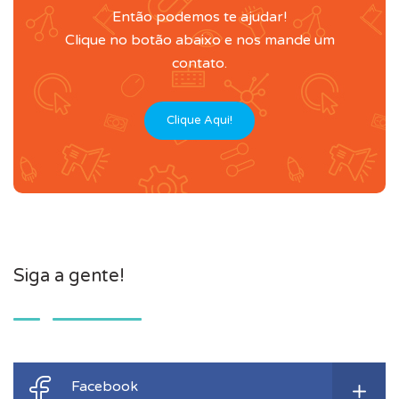
Então podemos te ajudar!
Clique no botão abaixo e nos mande um
contato.
Clique Aqui!
Siga a gente!
Facebook