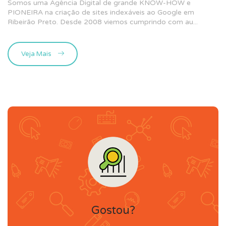
Somos uma Agência Digital de grande KNOW-HOW e
PIONEIRA na criação de sites indexáveis ao Google em
Ribeirão Preto. Desde 2008 viemos cumprindo com au...
Veja Mais
Gostou?