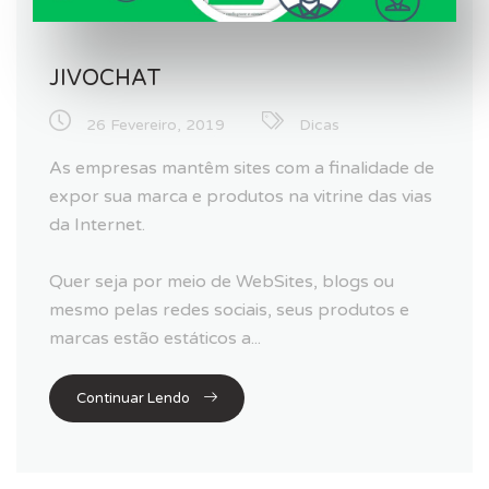
JIVOCHAT
26 Fevereiro, 2019
Dicas
As empresas mantêm sites com a finalidade de
expor sua marca e produtos na vitrine das vias
da Internet.
Quer seja por meio de WebSites, blogs ou
mesmo pelas redes sociais, seus produtos e
marcas estão estáticos a...
Continuar Lendo